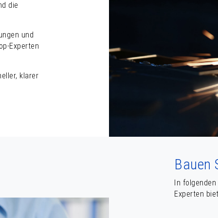
nd die
rungen und
op-Experten
ller, klarer
Bauen S
In folgenden
Experten bie