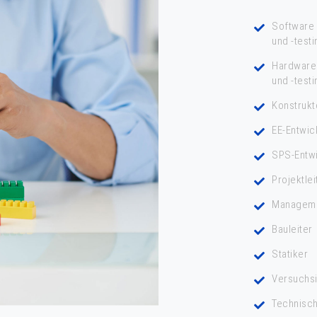
Software 
und -tes
Hardware
und -tes
Konstrukt
EE-Entwic
SPS-Entw
Projektlei
Managem
Bauleiter
Statiker
Versuchs
Technisc