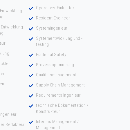
Operativer Einkäufer
Entwicklung
ting
Resident Engineer
 Entwicklung
Systemingenieur
ting
Systementwicklung und -
eur
testing
klung
Fuctional Safety
ickler
Prozessoptimierung
ter
Qualitätsmanagement
ent
Supply Chain Management
Requirements Ingenieur
technische Dokumentation /
Konstrukteur
ingenieur
Interims Management /
her Redakteur
Management